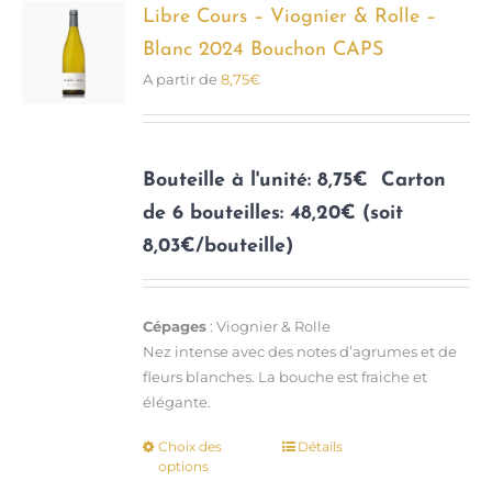
options
Libre Cours – Viognier & Rolle –
peuvent
Blanc 2024 Bouchon CAPS
être
A partir de
8,75
€
choisies
sur
la
page
Bouteille à l'unité: 8,75€
Carton
du
de 6 bouteilles: 48,20€ (soit
produit
8,03€/bouteille)
Cépages
: Viognier & Rolle
Nez intense avec des notes d’agrumes et de
fleurs blanches. La bouche est fraiche et
élégante.
Choix des
Détails
Ce
options
produit