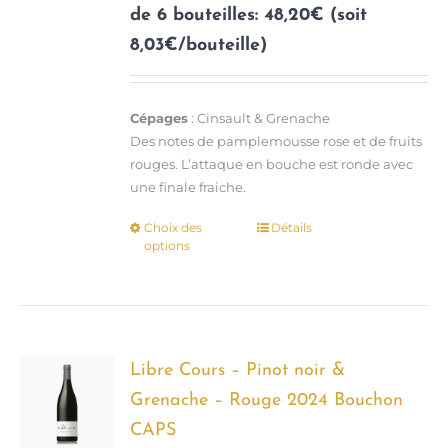
de 6 bouteilles: 48,20€ (soit
8,03€/bouteille)
Cépages
: Cinsault & Grenache
Des notes de pamplemousse rose et de fruits
rouges. L’attaque en bouche est ronde avec
une finale fraiche.
Choix des
Détails
Ce
options
produit
a
plusieurs
variations.
Les
options
Libre Cours – Pinot noir &
peuvent
Grenache – Rouge 2024 Bouchon
être
CAPS
choisies