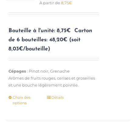
A partir de
8,75
€
sur
la
page
du
Bouteille à l'unité: 8,75€
Carton
produit
de 6 bouteilles: 48,20€ (soit
8,03€/bouteille)
Cépages
: Pinot noir, Grenache
Arômes de fruits rouges, cerises et groseilles
et une bouche légèrement poivrée.
Choix des
Détails
Ce
options
produit
a
plusieurs
variations.
Les