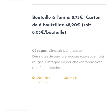
sur
la
page
Bouteille à l'unité: 8,75€
Carton
du
de 6 bouteilles: 48,20€ (soit
produit
8,03€/bouteille)
Cépages
: Cinsault & Grenache
Des notes de pamplemousse rose et de fruits
rouges. L’attaque en bouche est ronde avec
une finale fraiche.
Choix des
Détails
Ce
options
produit
a
plusieurs
variations.
Les