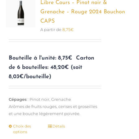
options
Libre Cours – Pinot noir &
peuvent
Grenache – Rouge 2024 Bouchon
être
CAPS
choisies
A partir de
8,75
€
sur
la
page
du
Bouteille à l'unité: 8,75€
Carton
produit
de 6 bouteilles: 48,20€ (soit
8,03€/bouteille)
Cépages
: Pinot noir, Grenache
Arômes de fruits rouges, cerises et groseilles
et une bouche légèrement poivrée.
Choix des
Détails
Ce
options
produit