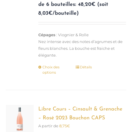
de 6 bouteilles: 48,20€ (soit
8,03€/bouteille)
Cépages
: Viognier & Rolle
Nez intense avec des notes d’agrumes et de
fleurs blanches. La bouche est fraiche et
élégante.
Choix des
Détails
Ce
options
produit
a
plusieurs
variations.
Les
options
Libre Cours – Cinsault & Grenache
peuvent
– Rosé 2023 Bouchon CAPS
être
A partir de
8,75
€
choisies