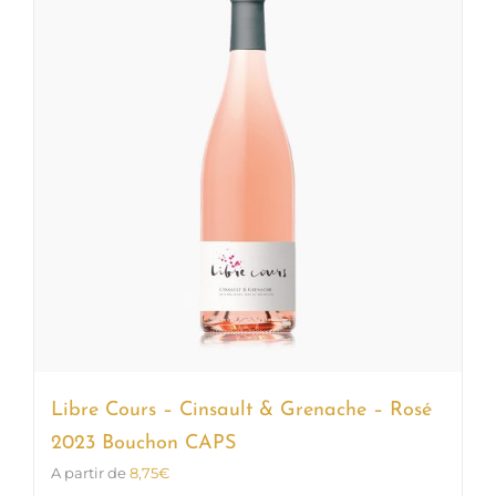
Les
options
peuvent
être
choisies
sur
la
page
du
produit
Libre Cours – Cinsault & Grenache – Rosé
2023 Bouchon CAPS
A partir de
8,75
€