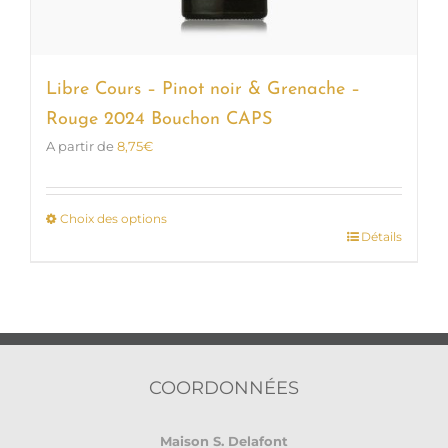
Libre Cours – Pinot noir & Grenache –
Rouge 2024 Bouchon CAPS
A partir de
8,75
€
Choix des options
Détails
Ce
produit
a
plusieurs
variations.
Les
options
COORDONNÉES
peuvent
être
Maison S. Delafont
choisies