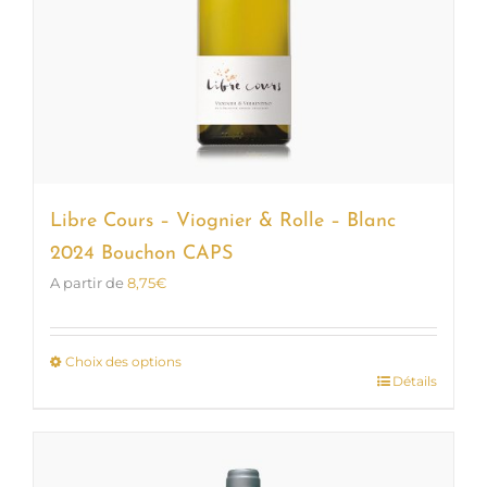
Libre Cours – Viognier & Rolle – Blanc
2024 Bouchon CAPS
A partir de
8,75
€
Choix des options
Détails
Ce
produit
a
plusieurs
variations.