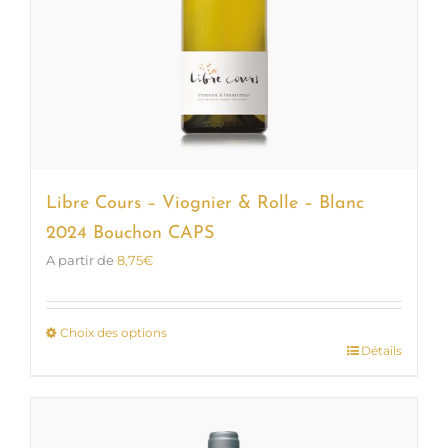
Libre Cours – Viognier & Rolle – Blanc
2024 Bouchon CAPS
A partir de
8,75
€
Choix des options
Détails
Ce
produit
a
plusieurs
variations.