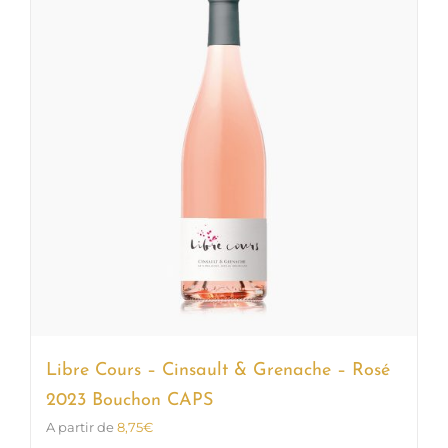
Les
options
peuvent
être
choisies
sur
la
page
du
produit
Libre Cours – Cinsault & Grenache – Rosé
2023 Bouchon CAPS
A partir de
8,75
€