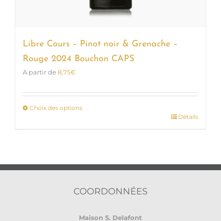
Libre Cours – Pinot noir & Grenache –
Rouge 2024 Bouchon CAPS
A partir de
8,75
€
Choix des options
Détails
Ce
produit
a
plusieurs
variations.
Les
options
COORDONNÉES
peuvent
être
Maison S. Delafont
choisies