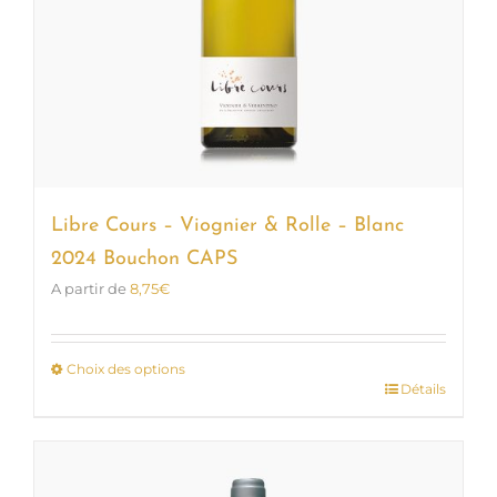
Libre Cours – Viognier & Rolle – Blanc
2024 Bouchon CAPS
A partir de
8,75
€
Choix des options
Détails
Ce
produit
a
plusieurs
variations.