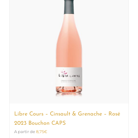
Les
options
peuvent
être
choisies
sur
la
page
du
produit
Libre Cours – Cinsault & Grenache – Rosé
2023 Bouchon CAPS
A partir de
8,75
€