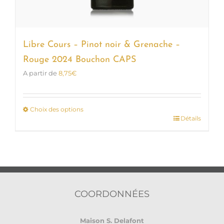
Libre Cours – Pinot noir & Grenache –
Rouge 2024 Bouchon CAPS
A partir de
8,75
€
Choix des options
Détails
Ce
produit
a
plusieurs
variations.
Les
options
COORDONNÉES
peuvent
être
Maison S. Delafont
choisies