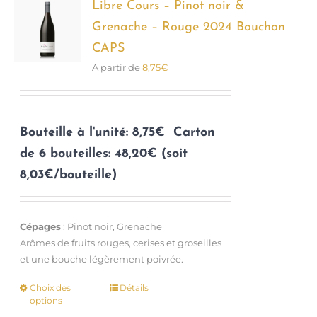
options
Libre Cours – Pinot noir &
peuvent
Grenache – Rouge 2024 Bouchon
être
CAPS
choisies
A partir de
8,75
€
sur
la
page
du
Bouteille à l'unité: 8,75€
Carton
produit
de 6 bouteilles: 48,20€ (soit
8,03€/bouteille)
Cépages
: Pinot noir, Grenache
Arômes de fruits rouges, cerises et groseilles
et une bouche légèrement poivrée.
Choix des
Détails
Ce
options
produit