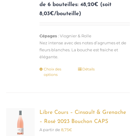
de 6 bouteilles: 48,20€ (soit
8,03€/bouteille)
Cépages
: Viognier & Rolle
Nez intense avec des notes d’agrumes et de
fleurs blanches. La bouche est fraiche et
élégante.
Choix des
Détails
Ce
options
produit
a
plusieurs
variations.
Les
options
Libre Cours – Cinsault & Grenache
peuvent
– Rosé 2023 Bouchon CAPS
être
A partir de
8,75
€
choisies