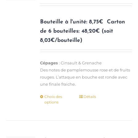
sur
la
page
Bouteille à l'unité: 8,75€
Carton
du
de 6 bouteilles: 48,20€ (soit
produit
8,03€/bouteille)
Cépages
: Cinsault & Grenache
Des notes de pamplemousse rose et de fruits
rouges. L’attaque en bouche est ronde avec
une finale fraiche.
Choix des
Détails
Ce
options
produit
a
plusieurs
variations.
Les