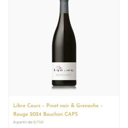
Les
options
peuvent
être
choisies
sur
la
page
du
produit
Libre Cours – Pinot noir & Grenache –
Rouge 2024 Bouchon CAPS
A partir de
8,75
€