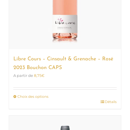
Libre Cours – Cinsault & Grenache – Rosé
2023 Bouchon CAPS
A partir de
8,75
€
Choix des options
Détails
Ce
produit
a
plusieurs
variations.