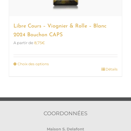
Libre Cours – Viognier & Rolle – Blanc
2024 Bouchon CAPS
A partir de
8,75
€
Choix des options
Détails
Ce
produit
a
plusieurs
variations.
Les
options
COORDONNÉES
peuvent
être
Maison S. Delafont
choisies