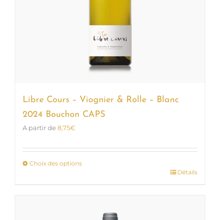
Libre Cours – Viognier & Rolle – Blanc
2024 Bouchon CAPS
A partir de
8,75
€
Choix des options
Détails
Ce
produit
a
plusieurs
variations.