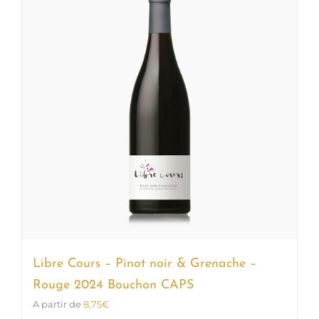
Les
options
peuvent
être
choisies
sur
la
page
du
produit
Libre Cours – Pinot noir & Grenache –
Rouge 2024 Bouchon CAPS
A partir de
8,75
€