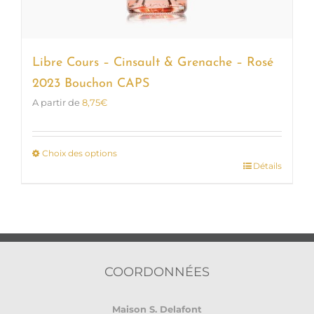
Libre Cours – Cinsault & Grenache – Rosé
2023 Bouchon CAPS
A partir de
8,75
€
Choix des options
Détails
Ce
produit
a
plusieurs
variations.
Les
options
COORDONNÉES
peuvent
être
Maison S. Delafont
choisies