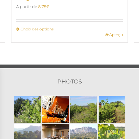
A partir de
8,75
€
Choix des options
Aperçu
Ce
produit
a
plusieurs
variations.
Les
options
PHOTOS
peuvent
être
choisies
sur
la
page
du
produit