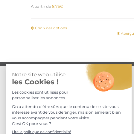
A partir de
8,75
€
Choix des options
Aperçu
Ce
produit
a
plusieurs
variations.
Les
options
COORDONNÉES
peuvent
être
Maison S. Delafont
choisies
ZA Mas David, Chemin du Cimetière,
sur
30360, Vézénobres, FRANCE
la
Tel.: +33 (0) 4 66 56 94 78
page
du
produit