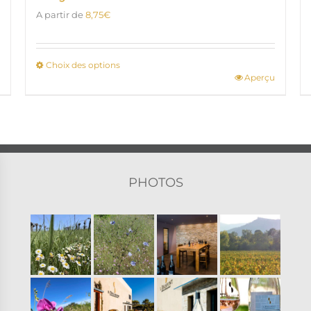
A partir de
8,75
€
Choix des options
Aperçu
Ce
produit
a
plusieurs
variations.
Les
options
PHOTOS
peuvent
être
choisies
sur
la
page
du
produit