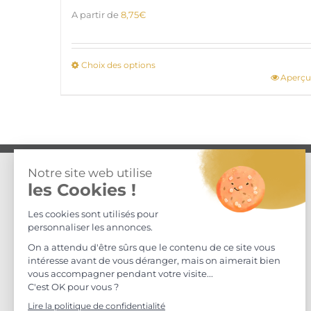
A partir de
8,75
€
Choix des options
Aperçu
Ce
produit
a
plusieurs
variations.
Les
options
COORDONNÉES
peuvent
être
Maison S. Delafont
choisies
ZA Mas David, Chemin du Cimetière,
sur
30360, Vézénobres, FRANCE
la
Tel.: +33 (0) 4 66 56 94 78
page
du
produit