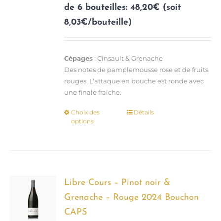
de 6 bouteilles: 48,20€ (soit
8,03€/bouteille)
Cépages
: Cinsault & Grenache
Des notes de pamplemousse rose et de fruits
rouges. L’attaque en bouche est ronde avec
une finale fraiche.
Choix des
Détails
Ce
options
produit
a
plusieurs
variations.
Les
options
Libre Cours – Pinot noir &
peuvent
Grenache – Rouge 2024 Bouchon
être
CAPS
choisies