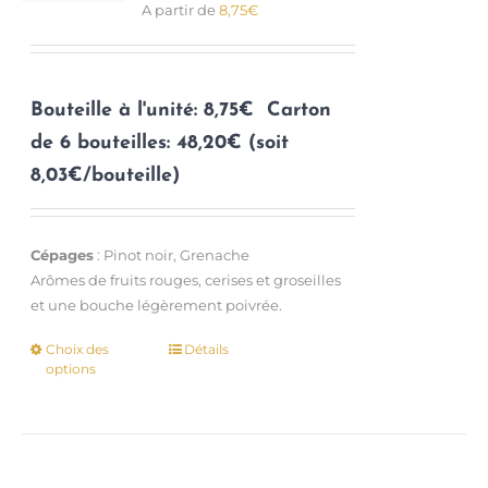
A partir de
8,75
€
sur
la
page
du
Bouteille à l'unité: 8,75€
Carton
produit
de 6 bouteilles: 48,20€ (soit
8,03€/bouteille)
Cépages
: Pinot noir, Grenache
Arômes de fruits rouges, cerises et groseilles
et une bouche légèrement poivrée.
Choix des
Détails
Ce
options
produit
a
plusieurs
variations.
Les