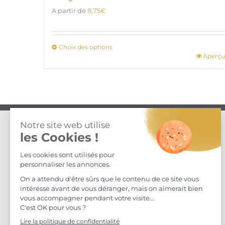
A partir de
8,75
€
Choix des options
Aperçu
Ce
produit
a
plusieurs
variations.
Les
options
COORDONNÉES
peuvent
être
Maison S. Delafont
choisies
ZA Mas David, Chemin du Cimetière,
sur
30360, Vézénobres, FRANCE
la
Tel.: +33 (0) 4 66 56 94 78
page
du
produit