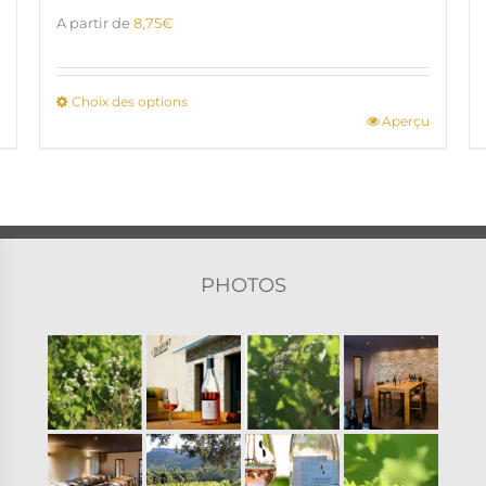
A partir de
8,75
€
Choix des options
Aperçu
Ce
produit
a
plusieurs
variations.
Les
options
PHOTOS
peuvent
être
choisies
sur
la
page
du
produit