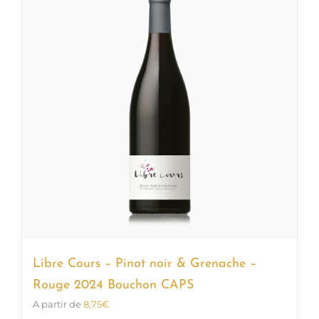
Les
options
peuvent
être
choisies
sur
la
page
du
produit
Libre Cours – Pinot noir & Grenache –
Rouge 2024 Bouchon CAPS
A partir de
8,75
€