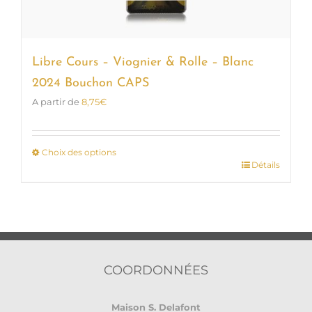
Libre Cours – Viognier & Rolle – Blanc
2024 Bouchon CAPS
A partir de
8,75
€
Choix des options
Détails
Ce
produit
a
plusieurs
variations.
Les
options
COORDONNÉES
peuvent
être
Maison S. Delafont
choisies