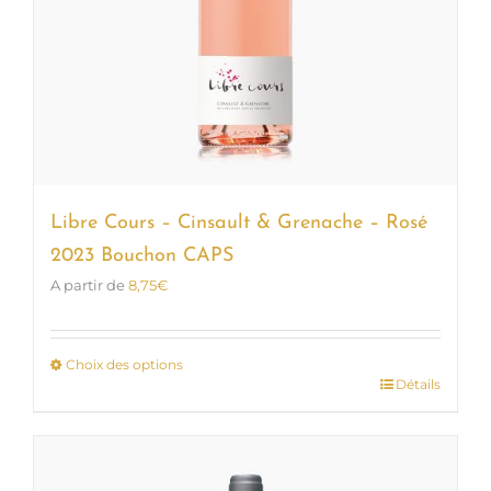
Libre Cours – Cinsault & Grenache – Rosé
2023 Bouchon CAPS
A partir de
8,75
€
Choix des options
Détails
Ce
produit
a
plusieurs
variations.