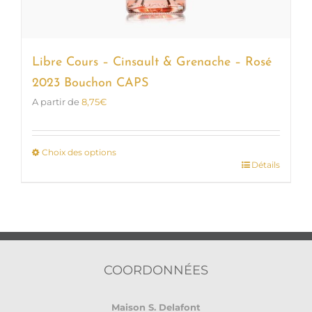
Libre Cours – Cinsault & Grenache – Rosé
2023 Bouchon CAPS
A partir de
8,75
€
Choix des options
Détails
Ce
produit
a
plusieurs
variations.
Les
options
COORDONNÉES
peuvent
être
Maison S. Delafont
choisies