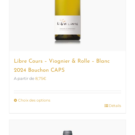
Libre Cours – Viognier & Rolle – Blanc
2024 Bouchon CAPS
A partir de
8,75
€
Choix des options
Détails
Ce
produit
a
plusieurs
variations.