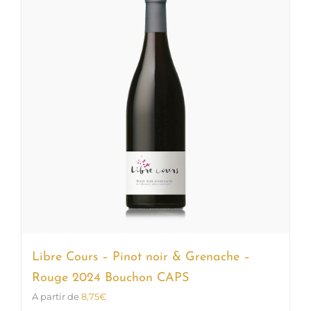
Les
options
peuvent
être
choisies
sur
la
page
du
produit
Libre Cours – Pinot noir & Grenache –
Rouge 2024 Bouchon CAPS
A partir de
8,75
€