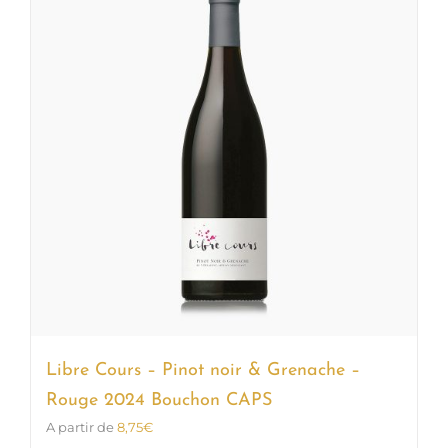
Les
options
peuvent
être
choisies
sur
la
page
du
produit
Libre Cours – Pinot noir & Grenache –
Rouge 2024 Bouchon CAPS
A partir de
8,75
€