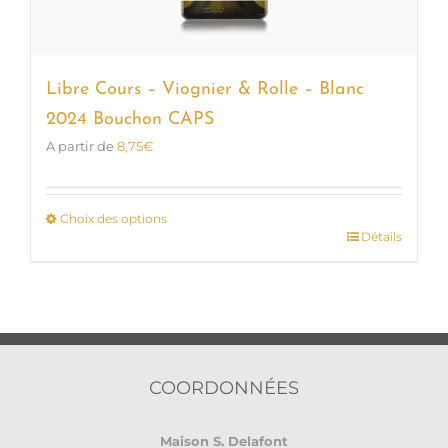
Libre Cours – Viognier & Rolle – Blanc
2024 Bouchon CAPS
A partir de
8,75
€
Choix des options
Détails
Ce
produit
a
plusieurs
variations.
Les
options
COORDONNÉES
peuvent
être
Maison S. Delafont
choisies