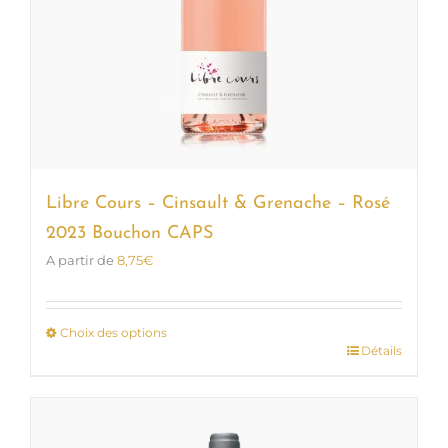
Libre Cours – Cinsault & Grenache – Rosé
2023 Bouchon CAPS
A partir de
8,75
€
Choix des options
Détails
Ce
produit
a
plusieurs
variations.