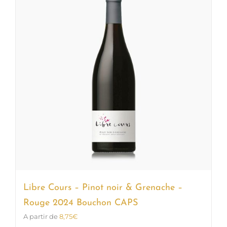
Les
options
peuvent
être
choisies
sur
la
page
du
produit
Libre Cours – Pinot noir & Grenache –
Rouge 2024 Bouchon CAPS
A partir de
8,75
€