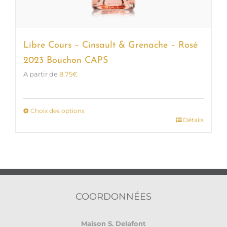
Libre Cours – Cinsault & Grenache – Rosé
2023 Bouchon CAPS
A partir de
8,75
€
Choix des options
Détails
Ce
produit
a
plusieurs
variations.
Les
options
COORDONNÉES
peuvent
être
Maison S. Delafont
choisies