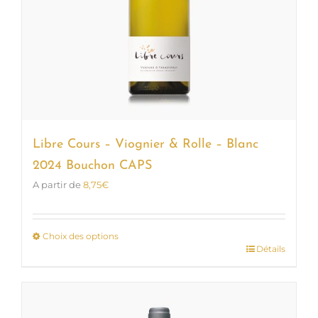
Libre Cours – Viognier & Rolle – Blanc
2024 Bouchon CAPS
A partir de
8,75
€
Choix des options
Détails
Ce
produit
a
plusieurs
variations.