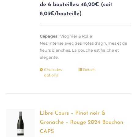
de 6 bouteilles: 48,20€ (soit
8,03€/bouteille)
Cépages
: Viognier & Rolle
Nez intense avec des notes d’agrumes et de
fleurs blanches. La bouche est fraiche et
élégante.
Choix des
Détails
Ce
options
produit
a
plusieurs
variations.
Les
options
Libre Cours – Pinot noir &
peuvent
Grenache – Rouge 2024 Bouchon
être
CAPS
choisies