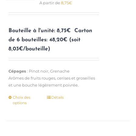
A partir de
8,75
€
sur
la
page
du
Bouteille à l'unité: 8,75€
Carton
produit
de 6 bouteilles: 48,20€ (soit
8,03€/bouteille)
Cépages
: Pinot noir, Grenache
Arômes de fruits rouges, cerises et groseilles
et une bouche légèrement poivrée.
Choix des
Détails
Ce
options
produit
a
plusieurs
variations.
Les