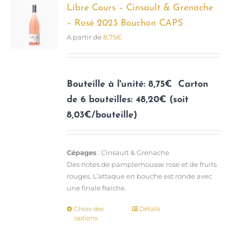
options
Libre Cours – Cinsault & Grenache
peuvent
– Rosé 2023 Bouchon CAPS
être
A partir de
8,75
€
choisies
sur
la
page
Bouteille à l'unité: 8,75€
Carton
du
de 6 bouteilles: 48,20€ (soit
produit
8,03€/bouteille)
Cépages
: Cinsault & Grenache
Des notes de pamplemousse rose et de fruits
rouges. L’attaque en bouche est ronde avec
une finale fraiche.
Choix des
Détails
Ce
options
produit