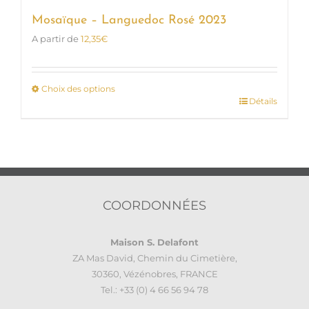
Mosaïque – Languedoc Rosé 2023
A partir de
12,35
€
Choix des options
Détails
Ce
produit
a
plusieurs
variations.
Les
options
COORDONNÉES
peuvent
être
Maison S. Delafont
choisies
ZA Mas David, Chemin du Cimetière,
sur
30360, Vézénobres, FRANCE
la
Tel.: +33 (0) 4 66 56 94 78
page
du