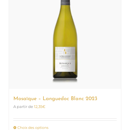
options
peuvent
être
choisies
sur
la
page
du
produit
Mosaïque – Languedoc Blanc 2023
A partir de
12,35
€
Choix des options