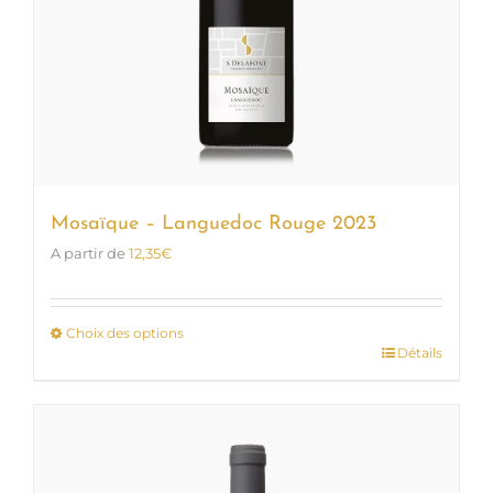
Mosaïque – Languedoc Rouge 2023
A partir de
12,35
€
Choix des options
Détails
Ce
produit
a
plusieurs
variations.
Les