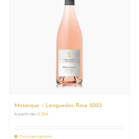
options
peuvent
être
choisies
sur
la
page
du
produit
Mosaïque – Languedoc Rosé 2023
A partir de
12,35
€
Choix des options