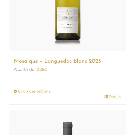
Mosaïque – Languedoc Blanc 2023
A partir de
12,35
€
Choix des options
Détails
Ce
produit
a
plusieurs
variations.
Les