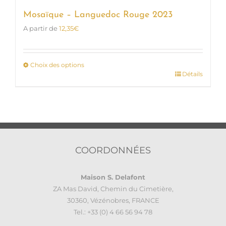
Mosaïque – Languedoc Rouge 2023
A partir de
12,35
€
Choix des options
Détails
Ce
produit
a
plusieurs
variations.
Les
options
COORDONNÉES
peuvent
être
Maison S. Delafont
choisies
ZA Mas David, Chemin du Cimetière,
sur
30360, Vézénobres, FRANCE
la
Tel.: +33 (0) 4 66 56 94 78
page
du