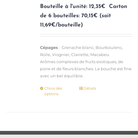
la
Bouteille à l'unité: 12,35€
Carton
page
de 6 bouteilles: 70,15€ (soit
du
11,69€/bouteille)
produit
Cépages
: Grenache blanc, Bourboulenc,
Rolle, Viognier, Clairette, Macabeu.
Arômes complexes de fruits exotiques, de
poire et de fleurs blanches. La bouche est fine
avec un bel équilibre.
Choix des
Détails
Ce
options
produit
a
plusieurs
variations.
Les
options