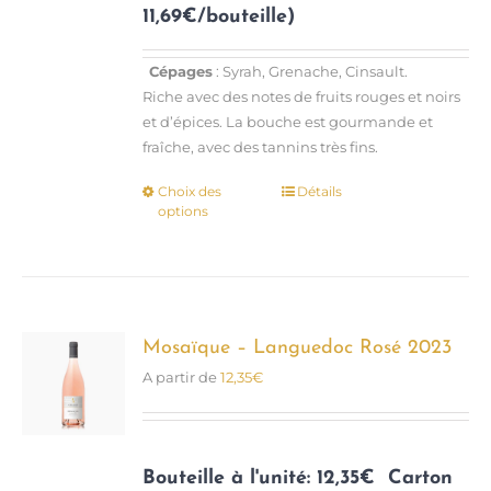
11,69€/bouteille)
Cépages
: Syrah, Grenache, Cinsault.
Riche avec des notes de fruits rouges et noirs
et d’épices. La bouche est gourmande et
fraîche, avec des tannins très fins.
Choix des
Détails
Ce
options
produit
a
plusieurs
variations.
Les
options
Mosaïque – Languedoc Rosé 2023
peuvent
A partir de
12,35
€
être
choisies
sur
la
Bouteille à l'unité: 12,35€
Carton