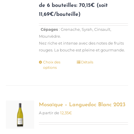
page
de 6 bouteilles: 70,15€ (soit
du
11,69€/bouteille)
produit
Cépages
: Grenache, Syrah, Cinsault,
Mourvèdre.
Nez riche et intense avec des notes de fruits
rouges. La bouche est pleine et gourmande.
Choix des
Détails
Ce
options
produit
a
plusieurs
variations.
Les
options
Mosaïque – Languedoc Blanc 2023
peuvent
A partir de
12,35
€
être
choisies
sur