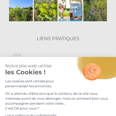
Terrasse
Rosé 3
LIENS PRATIQUES
CGV
Politique de confidentialité
Mentions légales
© Maison S.Delafont 2024
L'abus d'alcool est dangereux pour la santé, à consommer avec
modération.