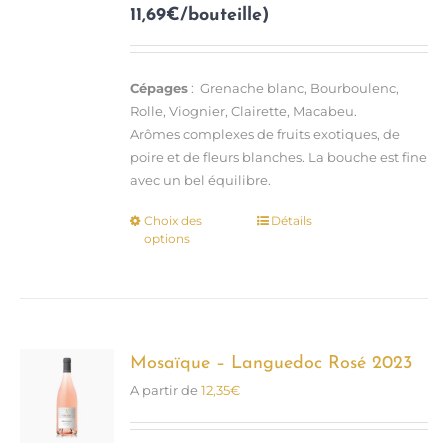
11,69€/bouteille)
Cépages
: Grenache blanc, Bourboulenc,
Rolle, Viognier, Clairette, Macabeu.
Arômes complexes de fruits exotiques, de
poire et de fleurs blanches. La bouche est fine
avec un bel équilibre.
Choix des
Détails
Ce
options
produit
a
plusieurs
variations.
Les
options
Mosaïque – Languedoc Rosé 2023
peuvent
A partir de
12,35
€
être
choisies