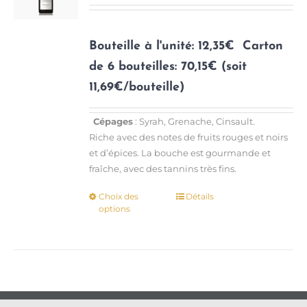
choisies
sur
la
Bouteille à l'unité: 12,35€
Carton
page
de 6 bouteilles: 70,15€ (soit
du
11,69€/bouteille)
produit
Cépages
: Syrah, Grenache, Cinsault.
Riche avec des notes de fruits rouges et noirs
et d’épices. La bouche est gourmande et
fraîche, avec des tannins très fins.
Choix des
Détails
Ce
options
produit
a
plusieurs
variations.
Les
options