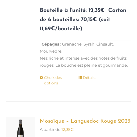
sur
la
Bouteille à l'unité: 12,35€
Carton
page
de 6 bouteilles: 70,15€ (soit
du
11,69€/bouteille)
produit
Cépages
: Grenache, Syrah, Cinsault,
Mourvèdre.
Nez riche et intense avec des notes de fruits
rouges. La bouche est pleine et gourmande.
Choix des
Détails
Ce
options
produit
a
plusieurs
variations.
Les
options
Mosaïque – Languedoc Rouge 2023
peuvent
A partir de
12,35
€
être