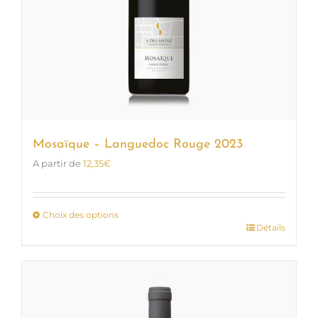
Mosaïque – Languedoc Rouge 2023
A partir de
12,35
€
Choix des options
Détails
Ce
produit
a
plusieurs
variations.
Les