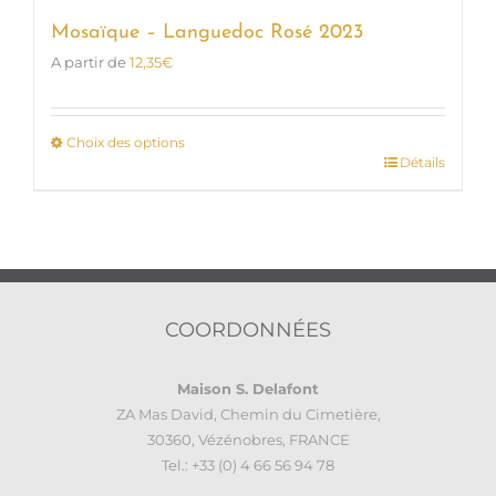
Mosaïque – Languedoc Rosé 2023
A partir de
12,35
€
Choix des options
Détails
Ce
produit
a
plusieurs
variations.
Les
options
COORDONNÉES
peuvent
être
Maison S. Delafont
choisies
ZA Mas David, Chemin du Cimetière,
sur
30360, Vézénobres, FRANCE
la
Tel.: +33 (0) 4 66 56 94 78
page
du