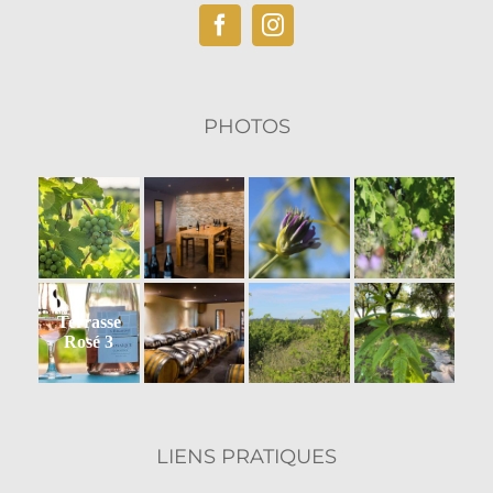
produit
PHOTOS
Terrasse
Rosé 3
LIENS PRATIQUES