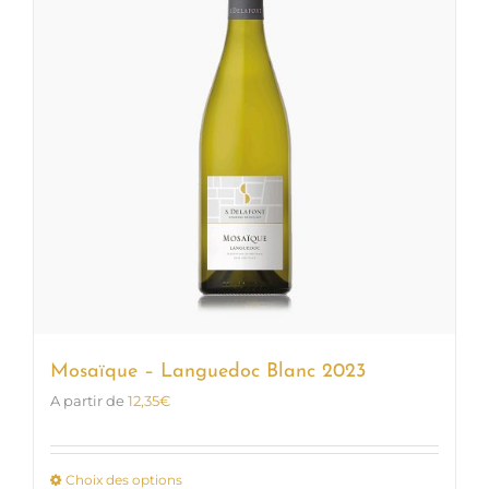
options
peuvent
être
choisies
sur
la
page
du
produit
Mosaïque – Languedoc Blanc 2023
A partir de
12,35
€
Choix des options