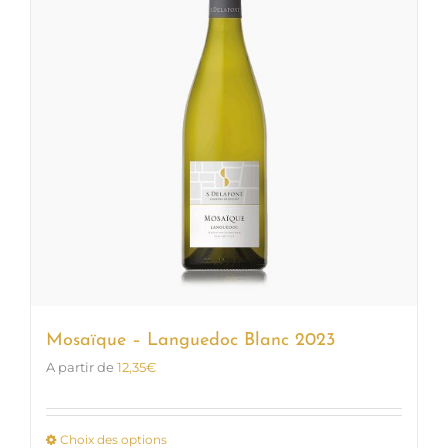
options
peuvent
être
choisies
sur
la
page
du
produit
Mosaïque – Languedoc Blanc 2023
A partir de
12,35
€
Choix des options