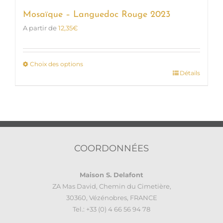
Mosaïque – Languedoc Rouge 2023
A partir de
12,35
€
Choix des options
Détails
Ce
produit
a
plusieurs
variations.
Les
options
COORDONNÉES
peuvent
être
Maison S. Delafont
choisies
ZA Mas David, Chemin du Cimetière,
sur
30360, Vézénobres, FRANCE
la
Tel.: +33 (0) 4 66 56 94 78
page
du