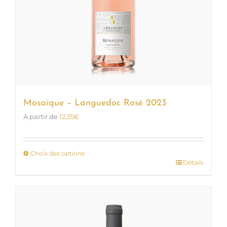
Mosaïque – Languedoc Rosé 2023
A partir de
12,35
€
Choix des options
Détails
Ce
produit
a
plusieurs
variations.
Les