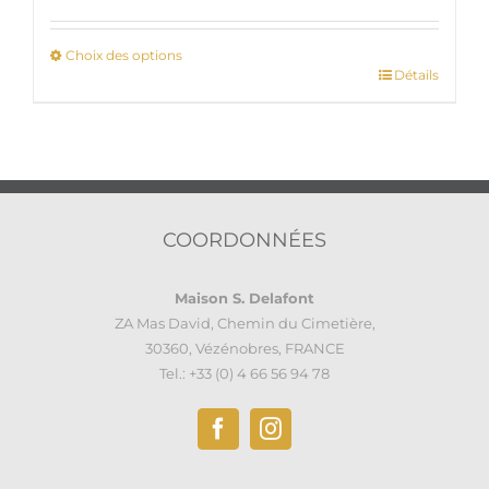
Choix des options
Détails
Ce
produit
a
plusieurs
variations.
Les
options
COORDONNÉES
peuvent
être
Maison S. Delafont
choisies
ZA Mas David, Chemin du Cimetière,
sur
30360, Vézénobres, FRANCE
la
Tel.: +33 (0) 4 66 56 94 78
page
du
produit