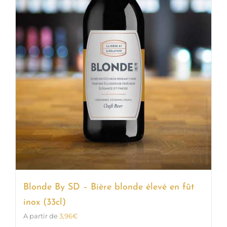
Blonde By SD – Bière blonde élevé en fût
inox (33cl)
A partir de
3,96
€