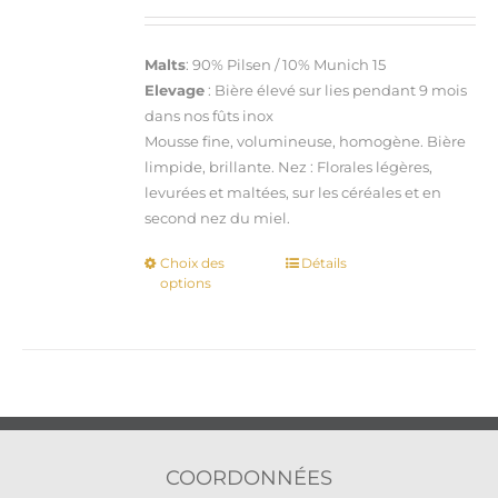
Malts
: 90% Pilsen / 10% Munich 15
Elevage
: Bière élevé sur lies pendant 9 mois
dans nos fûts inox
Mousse fine, volumineuse, homogène. Bière
limpide, brillante. Nez : Florales légères,
levurées et maltées, sur les céréales et en
second nez du miel.
Choix des
Détails
Ce
options
produit
a
plusieurs
variations.
Les
options
peuvent
être
COORDONNÉES
choisies