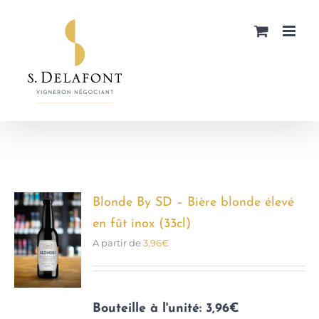
Passer
au
contenu
Blonde By SD – Bière blonde élevé
en fût inox (33cl)
A partir de
3,96
€
Bouteille à l'unité: 3,96€