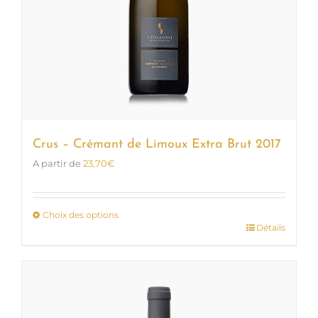
Crus – Crémant de Limoux Extra Brut 2017
A partir de
23,70
€
Choix des options
Détails
Ce
produit
a
plusieurs
variations.
Les