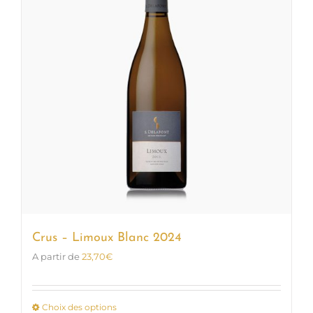
options
peuvent
être
choisies
sur
la
page
du
produit
Crus – Limoux Blanc 2024
A partir de
23,70
€
Choix des options