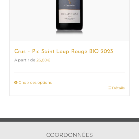
produit
Crus – Pic Saint Loup Rouge BIO 2023
A partir de
26,80
€
Choix des options
Détails
Ce
produit
a
plusieurs
variations.
Les
options
COORDONNÉES
peuvent