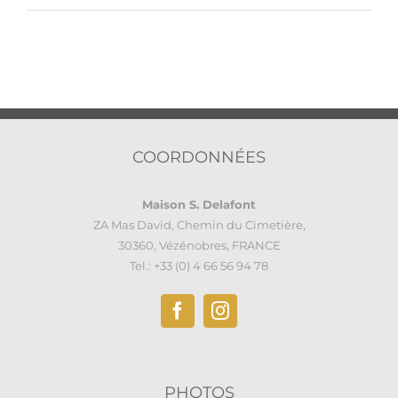
COORDONNÉES
Maison S. Delafont
ZA Mas David, Chemin du Cimetière,
30360, Vézénobres, FRANCE
Tel.: +33 (0) 4 66 56 94 78
PHOTOS