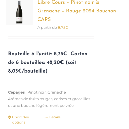
options
Libre Cours – Pinot noir &
peuvent
Grenache – Rouge 2024 Bouchon
être
CAPS
choisies
A partir de
8,75
€
sur
la
page
du
Bouteille à l'unité: 8,75€
Carton
produit
de 6 bouteilles: 48,20€ (soit
8,03€/bouteille)
Cépages
: Pinot noir, Grenache
Arômes de fruits rouges, cerises et groseilles
et une bouche légèrement poivrée.
Choix des
Détails
Ce
options
produit