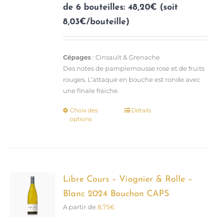
de 6 bouteilles: 48,20€ (soit
8,03€/bouteille)
Cépages
: Cinsault & Grenache
Des notes de pamplemousse rose et de fruits
rouges. L’attaque en bouche est ronde avec
une finale fraiche.
Choix des
Détails
Ce
options
produit
a
plusieurs
variations.
Les
options
Libre Cours – Viognier & Rolle –
peuvent
Blanc 2024 Bouchon CAPS
être
A partir de
8,75
€
choisies