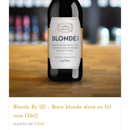
Blonde By SD – Bière blonde élevé en fût
inox (33cl)
A partir de
3,96
€