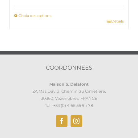
Choix des options
Détails
Ce
produit
a
plusieurs
variations.
Les
options
COORDONNÉES
peuvent
être
Maison S. Delafont
choisies
ZA Mas David, Chemin du Cimetière,
sur
30360, Vézénobres, FRANCE
la
Tel.: +33 (0) 4 66 56 94 78
page
du
produit