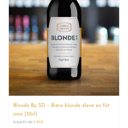
Blonde By SD – Bière blonde élevé en fût
inox (33cl)
A partir de
3,96
€