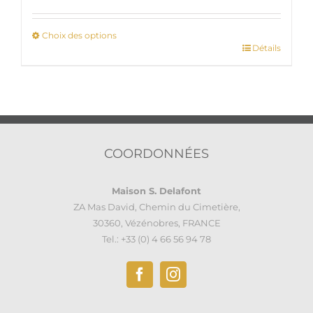
Choix des options
Détails
Ce
produit
a
plusieurs
variations.
Les
options
COORDONNÉES
peuvent
être
Maison S. Delafont
choisies
ZA Mas David, Chemin du Cimetière,
sur
30360, Vézénobres, FRANCE
la
Tel.: +33 (0) 4 66 56 94 78
page
du
produit