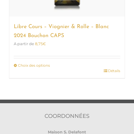
Libre Cours – Viognier & Rolle – Blanc
2024 Bouchon CAPS
A partir de
8,75
€
Choix des options
Détails
Ce
produit
a
plusieurs
variations.
Les
options
COORDONNÉES
peuvent
être
Maison S. Delafont
choisies