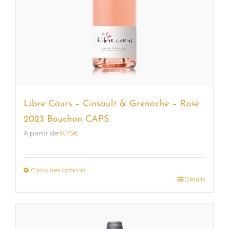
Libre Cours – Cinsault & Grenache – Rosé
2023 Bouchon CAPS
A partir de
8,75
€
Choix des options
Détails
Ce
produit
a
plusieurs
variations.