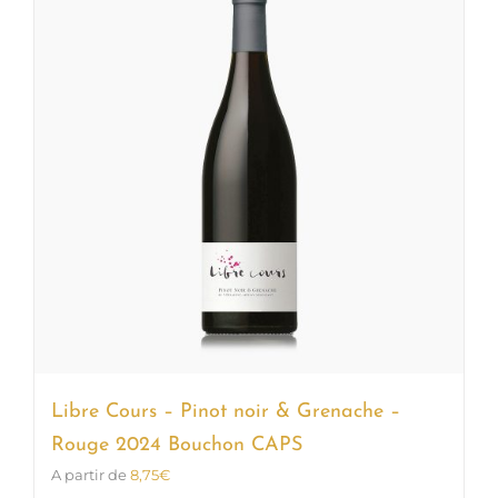
Les
options
peuvent
être
choisies
sur
la
page
du
produit
Libre Cours – Pinot noir & Grenache –
Rouge 2024 Bouchon CAPS
A partir de
8,75
€