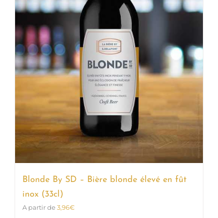
Blonde By SD – Bière blonde élevé en fût
inox (33cl)
A partir de
3,96
€