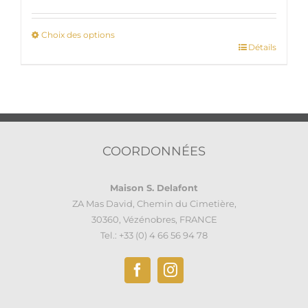
Choix des options
Détails
Ce
produit
a
plusieurs
variations.
Les
options
COORDONNÉES
peuvent
être
Maison S. Delafont
choisies
ZA Mas David, Chemin du Cimetière,
sur
30360, Vézénobres, FRANCE
la
Tel.: +33 (0) 4 66 56 94 78
page
du
produit